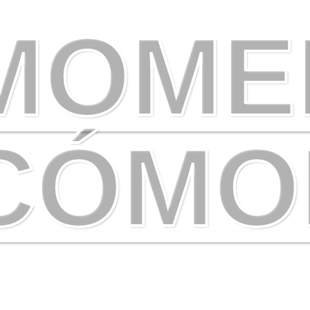
 MOME
CÓM